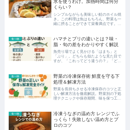
水を使うわけ。加熱時間は何分
ジをご紹介します。
くらい？
シンプルながらも美味しい鮭のホイル焼
き。この料理は魚はもちろん、野菜も一
緒に摂ることができて栄養満点です。さ
まざまな調理器具で作れますが、家庭に
必ずあるフライパンを使用した調理方法
が便利です。今回は、特に水を使った調
ハマチとブリの違いとは？味・
食べ物
理法と加熱時間に注目して...
脂・旬の差をわかりやすく解説
魚売り場でよく見かける「はまち」と
「ぶり」。どちらも似たような見た目で
すが、「これってどう違うの？」「どっ
ちが美味しいの？」と疑問に思ったこと
はありませんか？この記事では、はまち
とぶりの味の違いから旬の時期、調理法
野菜の冷凍保存術 鮮度を守る下
食べ物
による違いまで、わかりやす...
処理＆解凍方法
野菜を長持ちさせる冷凍保存のコツと正
しい解凍方法を徹底解説。野菜別の下処
理テクニックや保存期間、味を保つ工
夫、冷凍野菜を使った簡単レシピまで網
羅。食品ロス削減と時短料理に役立つ完
全ガイド。
冷凍うなぎの温め方 レンジでふ
食べ物
っくら！失敗しない温め方とプ
ロのコツ