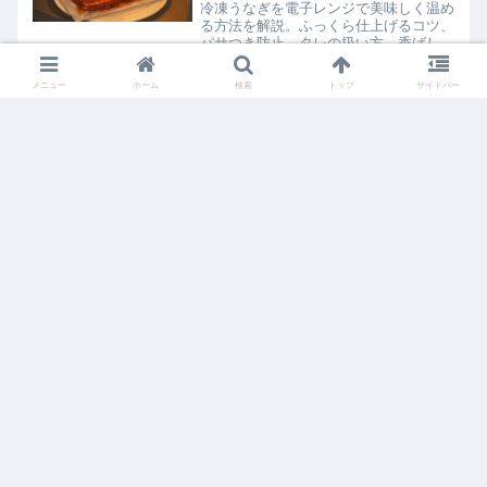
冷凍うなぎを電子レンジで美味しく温め
る方法を解説。ふっくら仕上げるコツ、
パサつき防止、タレの扱い方、香ばしさ
を復活させる裏ワザからアレンジレシピ
まで、失敗しないポイントを完全ガイド
メニュー
ホーム
検索
トップ
サイドバー
します。
大豆ミートの冷凍・常温保存 完全ガイ
ド
賞味期限が過ぎてしまったかき氷シロッ
プの活用法
ホーム
食べ物