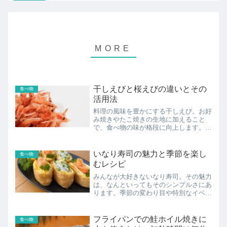
干しえびと桜えびの違いとその
食べ物
活用法
料理の風味を豊かにする干しえび。お好
み焼きやたこ焼きの生地に加えること
で、食べ物の味が格段に向上します。桜
えびも似た用途で使えますが、干しえび
とはどのように異なるのでしょうか？価
格の手頃さで干しえびが一般的によく使
いなり寿司の魅力と季節を楽し
食べ物
われますが、味の差が大きけ...
むレシピ
みんなが大好きないなり寿司。その魅力
は、なんといってもそのシンプルさにあ
ります。季節の変わり目や特別なイベン
トで食べるいなり寿司は、その時々の思
い出や風景とともに心に残ります。今回
は、そんないなり寿司をもっと楽しむた
フライパンでの鮭ホイル焼きに
食べ物
めに、季節やイベントに合わせたアレン