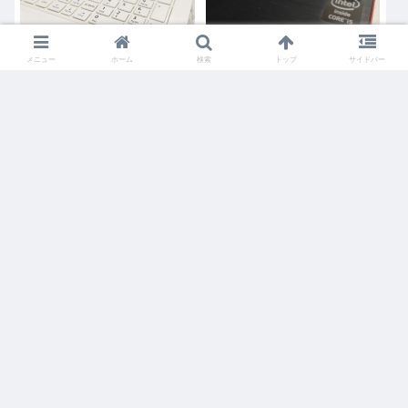
LaVie NS150/C LC150/C
SMバスコントローラのド
メニュー
ホーム
検索
トップ
サイドバー
Windows10インストール
ライバ 富士通Ultrabook
後に必要なドライバ
にWindows10インストー
ル
windows10
windows10
LaVie LS450/J
Dynabook EX35
Windows10クリーンイン
Windows10クリーンイン
ストール後に必要なドラ
ストール後に必要なドラ
イバー
イバー