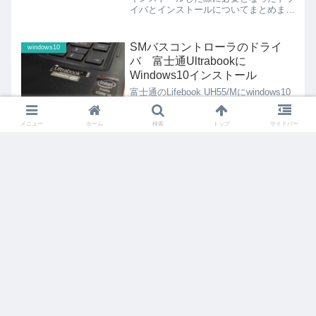
イバとインストールについてまとめまし
た。LC150/Cについても同様に対処でき
ました。
SMバスコントローラのドライ
windows10
バ 富士通Ultrabookに
Windows10インストール
富士通のLifebook UH55/Mにwindows10
をクリーンインストールした際に必要と
なったドライバの適用履歴です。
メニュー
ホーム
検索
トップ
サイドバー
楽天市場でBad requestが出たときの解決
法
LaVie LS450/J Windows10クリーンイン
ストール後に必要なドライバー