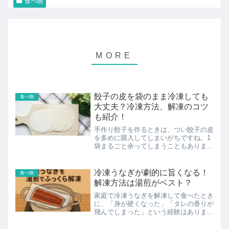
食べ物
餃子の皮を袋のまま冷凍しても
食べ物
大丈夫？冷凍方法、解凍のコツ
も紹介！
手作り餃子を作るときは、つい餃子の皮
を多めに購入してしまいがちですね。1
袋まるごと余ってしまうこともあります
が、そんな時、皆さんはどうされていま
すか？実は、餃子の皮は袋のまま冷凍す
ることができるんです。今回は、餃子の
冷凍うなぎが劇的に旨くなる！
食べ物
皮を袋のまま冷凍保存する...
解凍方法は湯煎がベスト？
家庭で冷凍うなぎを解凍して食べたとき
に、「身が硬くなった」「タレの香りが
飛んでしまった」という経験はありませ
んか？ 実は、ほんの少しの温度と時間
の工夫で、家庭でもお店のようなふっく