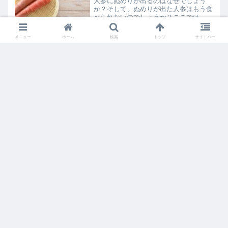
めて、めんつゆを使ったちょっとしたア
人参にぬめりが出るのはなぜでしょう
レンジレシピまでをご紹介します。
か？そして、ぬめりが出た人参はもう食
べられないのでしょうか？ここでは、人
参のぬめりの原因と対処法、さらには長
期保存のコツについて詳しくご紹介しま
メニュー
ホーム
検索
トップ
サイドバー
す。
パスタの太さの違いによる名前とおすす
めのソースと調理方法を紹介！
100均で揃える一人暮らしのミニサイズ調
味料
ホーム
食べ物