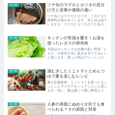
らジューシーなうなぎを味わえます。そ
ツナ缶のマグロとカツオの見分
食べ物
の秘密が“湯煎解凍”です...
け方と栄養や価格の違い
ツナ缶にはマグロとカツオ、この2つの
原材料が使われています。見た目は似て
いますが、マグロとカツオのツナ缶の違
いについて考えたことはありますか？こ
の記事では、ツナ缶のマグロ版とカツオ
版の見分け方や特徴、使い方、栄養の違
キッチンの常識を覆す！お湯を
食べ物
いについて解説していきます。
使ったレタスの保存術
今回はキッチンでも出番の多い野菜「レ
タス」の保存方法に焦点を当ててみたい
と思います。買った時はフレッシュだっ
たレタスも、数日でしおしおになってし
まう…そんな経験、ありませんか？レタ
スの保存が難しい一番の理由は、そのデ
湯むきしたミニトマトとめんつ
食べ物
リケートな構造にあります...
ゆで夏を楽しむレシピ
夏の定番食材、ミニトマトを使ったちょ
っとしたアイデアをシェアしたいと思い
ます。特に、夏は暑くて重い料理より
も、さっぱりとしたものが食べたくなり
ますよね。そんな時におすすめなのが、
めんつゆを使ったミニトマトのアレンジ
人参の表面にぬめりが出ても食
食べ物
レシピです。この記事では、誰でも簡単
べられる？その原因と対策
にできるミニトマトの湯むき方法から始