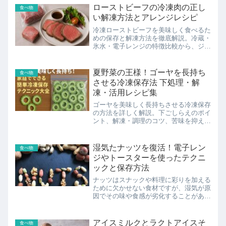
ローストビーフの冷凍肉の正し
食べ物
い解凍方法とアレンジレシピ
冷凍ローストビーフを美味しく食べるた
めの保存と解凍方法を徹底解説。冷蔵・
氷水・電子レンジの特徴比較から、ジュ
ーシーに仕上げるコツ、アレンジレシ
ピ、トラブル対処法まで網羅。家庭でも
失敗せずプロの味を再現できます。
夏野菜の王様！ゴーヤを長持ち
食べ物
させる冷凍保存法 下処理・解
凍・活用レシピ集
ゴーヤを美味しく長持ちさせる冷凍保存
の方法を詳しく解説。下ごしらえのポイ
ント、解凍・調理のコツ、苦味を抑える
工夫、さらに絶品アレンジレシピまでご
紹介。旬の栄養を一年中楽しみたい方必
見です。
湿気たナッツを復活！電子レン
食べ物
ジやトースターを使ったテクニ
ックと保存方法
ナッツはスナックや料理に彩りを加える
ために欠かせない食材ですが、湿気が原
因でその味や食感が劣化することがあり
ます。この記事では、湿気によって品質
が落ちたナッツをどうやって復活する
か、その方法と保存のコツをご紹介しま
アイスミルクとラクトアイスそ
食べ物