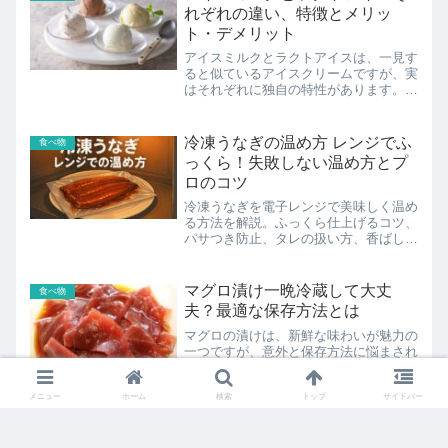
す。湿気たナッツの復活はで...
れぞれの違い、特徴とメリッ
ト・デメリット
アイスミルクとラクトアイスは、一見す
ると似ているアイスクリームですが、実
はそれぞれに独自の特性があります。そ
れらの違いや特性を知ると、アイスクリ
ームの世界がより豊かになります。この
記事では、アイスミルクとラクトアイス
冷凍うなぎの温め方 レンジでふ
食べ物
の主な違いに焦点を当て、それぞれの特
っくら！失敗しない温め方とプ
徴を明確に解説します。この情報をもと
ロのコツ
に、二つのアイスクリームを深く理解
し、より一層楽しむことができるでしょ
冷凍うなぎを電子レンジで美味しく温め
う。
る方法を解説。ふっくら仕上げるコツ、
パサつき防止、タレの扱い方、香ばしさ
を復活させる裏ワザからアレンジレシピ
まで、失敗しないポイントを完全ガイド
します。
マグロ漬け一晩冷蔵して大丈
食べ物
夫？最適な保存方法とは
マグロの漬けは、新鮮な味わいが魅力の
一つですが、意外と保存方法に悩まされ
ることも多いですよね。一晩保存するだ
けで味が落ちてしまうのではないか、と
メニュー
ホーム
検索
トップ
サイドバー
心配される方も少なくありません。しか
し、正しい方法で保存すれば、翌日も美
味しくいただけるんです。